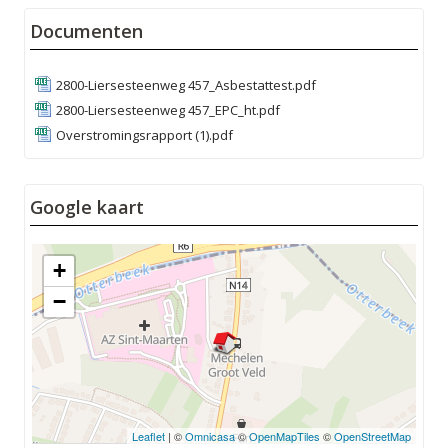
Documenten
2800-Liersesteenweg 457_Asbestattest.pdf
2800-Liersesteenweg 457_EPC_ht.pdf
Overstromingsrapport (1).pdf
Google kaart
+
−
Leaflet
| ©
Omnicasa
©
OpenMapTiles
©
OpenStreetMap