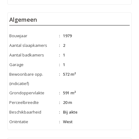
Algemeen
Bouwjaar
:
1979
Aantal slaapkamers
:
2
Aantal badkamers
:
1
Garage
:
1
Bewoonbare opp.
:
572 m²
(indicatief)
Grondoppervlakte
:
591 m²
Perceelbreedte
:
20 m
Beschikbaarheid
:
Bij akte
Oriëntatie
:
West