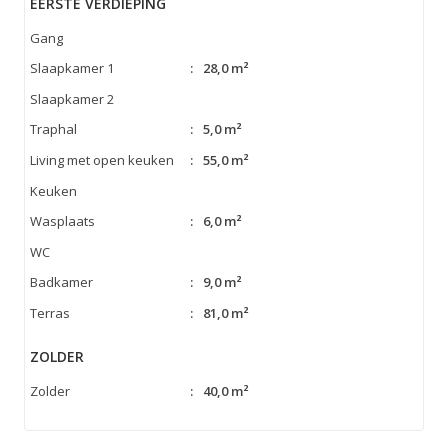
EERSTE VERDIEPING
Gang
Slaapkamer 1
:
28,0 m²
Slaapkamer 2
Traphal
:
5,0 m²
Living met open keuken
:
55,0 m²
Keuken
Wasplaats
:
6,0 m²
WC
Badkamer
:
9,0 m²
Terras
:
81,0 m²
ZOLDER
Zolder
:
40,0 m²