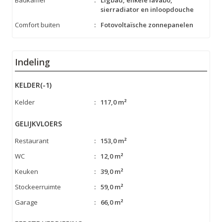
Badkamer
:
Ligbad, enkele lavabo,
sierradiator en inloopdouche
Comfort buiten
:
Fotovoltaïsche zonnepanelen
Indeling
KELDER(-1)
Kelder
:
117,0 m²
GELIJKVLOERS
Restaurant
:
153,0 m²
WC
:
12,0 m²
Keuken
:
39,0 m²
Stockeerruimte
:
59,0 m²
Garage
:
66,0 m²