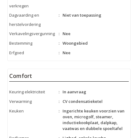
verkregen
Dagvaarding en
:
Niet van toepassing
herstelvordering
Verkavelingsvergunning
:
Nee
Bestemming
:
Woongebied
Erfgoed
:
Nee
Comfort
Keuring elektriciteit
:
In aanvraag
Verwarming
:
CV condensatieketel
Keuken
:
Ingerichte keuken voorzien van
oven, microgolf, steamer,
inductiekookplaat, dalpkap,
vaatwas en dubbele spoeltafel