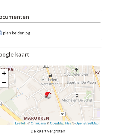
ocumenten
plan kelder.jpg
oogle kaart
+
−
Leaflet
| ©
Omnicasa
©
OpenMapTiles
©
OpenStreetMap
De kaart vergroten