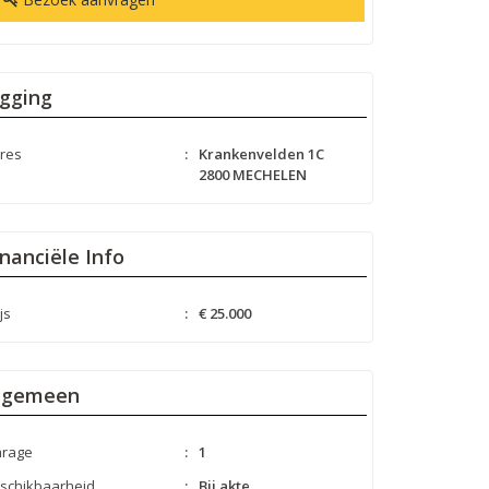
igging
res
:
Krankenvelden 1C
2800 MECHELEN
inanciële Info
js
:
€ 25.000
lgemeen
rage
:
1
schikbaarheid
:
Bij akte