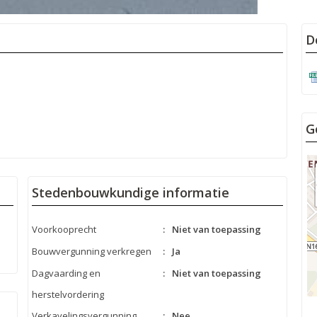
D
G
Stedenbouwkundige informatie
Voorkooprecht
:
Niet van toepassing
Bouwvergunning verkregen
:
Ja
Dagvaarding en
:
Niet van toepassing
herstelvordering
Verkavelingsvergunning
:
Nee