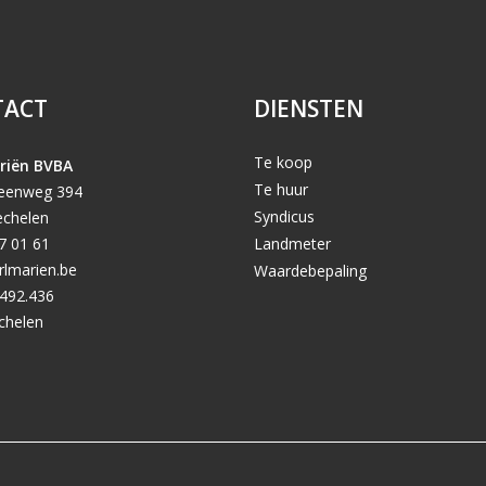
TACT
DIENSTEN
Te koop
riën BVBA
Te huur
teenweg 394
Syndicus
chelen
7 01 61
Landmeter
rlmarien.be
Waardebepaling
492.436
chelen