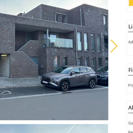
L
Ad
F
Pri
A
Ga
Be