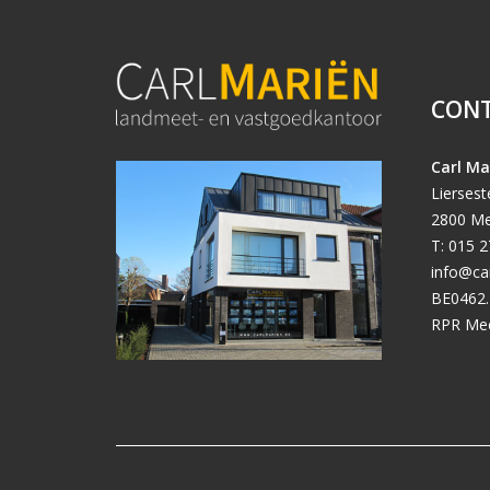
CON
Carl Ma
Lierses
2800 Me
T: 015 2
info@ca
BE0462.
RPR Me