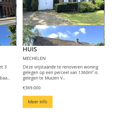
HUIS
MECHELEN
et 3
Deze vrijstaande te renoveren woning
gelegen op een perceel van 1360m² is
aa...
gelegen te Muizen V...
€369.000
Meer Info