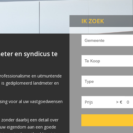
IK ZOEK
eter en syndicus te
professionalisme en uitmuntende
n is gediplomeerd landmeter en
ssing voor al uw vastgoedwensen
Prijs
> €
zonder daarbij een detail over
an uw eigendom aan een goede