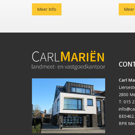
Meer Info
Meer 
CON
Carl Ma
Lierses
2800 Me
T: 015 2
info@ca
BE0462.
RPR Me