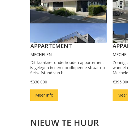
APPARTEMENT
APPA
MECHELEN
MECHE
Dit kraaknet onderhouden appartement
Zonnig 
is gelegen in een doodlopende straat op
wandela
fietsafstand van h...
Mechele
€330.000
€395.00
Meer Info
Meer 
NIEUW TE HUUR