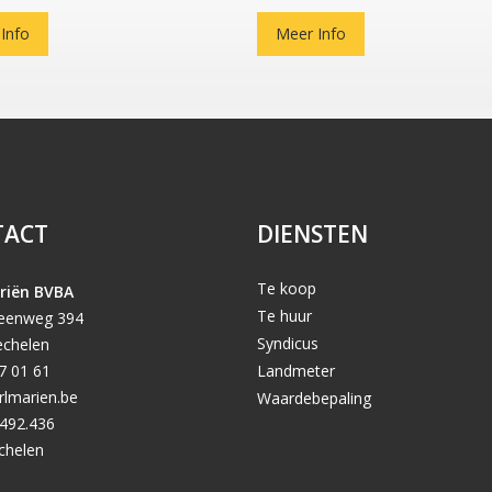
Info
Meer Info
TACT
DIENSTEN
Te koop
riën BVBA
Te huur
teenweg 394
Syndicus
chelen
7 01 61
Landmeter
rlmarien.be
Waardebepaling
492.436
chelen