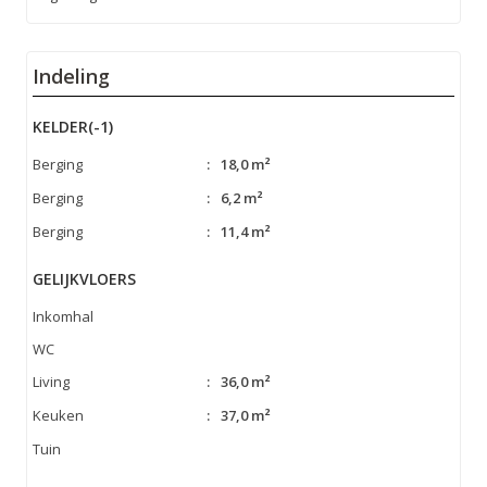
Indeling
KELDER(-1)
Berging
:
18,0 m²
Berging
:
6,2 m²
Berging
:
11,4 m²
GELIJKVLOERS
Inkomhal
WC
Living
:
36,0 m²
Keuken
:
37,0 m²
Tuin