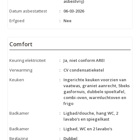
asbestvrij)
Datum asbestattest
:
06-03-2026
Erfgoed
:
Nee
Comfort
Keuring elektriciteit
:
Ja, niet conform AREI
Verwarming
:
CV condensatieketel
Keuken
:
Ingerichte keuken voorzien van
vaatwas, graniet aanrecht, 5beks
gasfornuis, dubbele spoeltafel,
combi-oven, warmluchtoven en
frigo
Badkamer
:
Ligbad/douche, hang WC, 2
lavabo's en spiegelkast
Badkamer
:
Ligbad, WC en 2 lavabo's
Beglazing
:
Dubbel