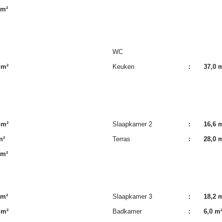
 m²
WC
 m²
Keuken
:
37,0 
 m²
Slaapkamer 2
:
16,6 
m²
Terras
:
28,0 
 m²
 m²
Slaapkamer 3
:
18,2 
 m²
Badkamer
:
6,0 m