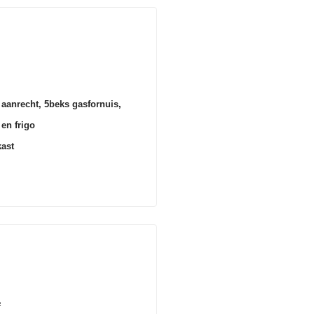
 aanrecht, 5beks gasfornuis,
en frigo
kast
²