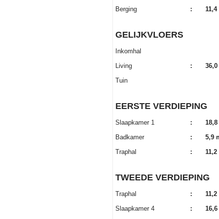
Berging
:
11,4
GELIJKVLOERS
Inkomhal
Living
:
36,0
Tuin
EERSTE VERDIEPING
Slaapkamer 1
:
18,8
Badkamer
:
5,9 
Traphal
:
11,2
TWEEDE VERDIEPING
Traphal
:
11,2
Slaapkamer 4
:
16,6