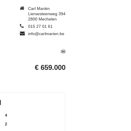
Carl Mariën
Liersesteenweg 394
2800 Mechelen
015 27 01 61
info@carlmarien.be
€ 659.000
N
4
2