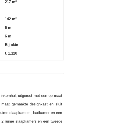
217 m²
142 m²
6 m
6 m
Bij akte
€ 1.120
 inkomhal, uitgerust met een op maat
 maat gemaakte designkast en sluit
2 ruime slaapkamers, badkamer en een
van 2 ruime slaapkamers en een tweede