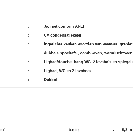
:
Ja, niet conform AREI
:
CV condensatieketel
:
Ingerichte keuken voorzien van vaatwas, graniet
dubbele spoeltafel, combi-oven, warmluchtoven 
:
Ligbad/douche, hang WC, 2 lavabo's en spiegel
:
Ligbad, WC en 2 lavabo's
:
Dubbel
 m²
Berging
:
6,2 m