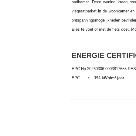
badkamer. Deze woning kreeg reed
visgraatparket in de woonkamer en 
ontspanningsmogelijkheden bevinden 
alles te voet of met de fiets doet. M
ENERGIE CERTIF
EPC No.20260306-0003817655-RES
EPC
:
194 kWh/m².jaar