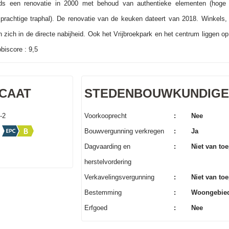
s een renovatie in 2000 met behoud van authentieke elementen (hoge p
prachtige traphal). De renovatie van de keuken dateert van 2018. Winkels, 
zich in de directe nabijheid. Ook het Vrijbroekpark en het centrum liggen op
obiscore : 9,5
ICAAT
STEDENBOUWKUNDIGE 
-2
Voorkooprecht
:
Nee
Bouwvergunning verkregen
:
Ja
Dagvaarding en
:
Niet van to
herstelvordering
Verkavelingsvergunning
:
Niet van to
Bestemming
:
Woongebie
Erfgoed
:
Nee