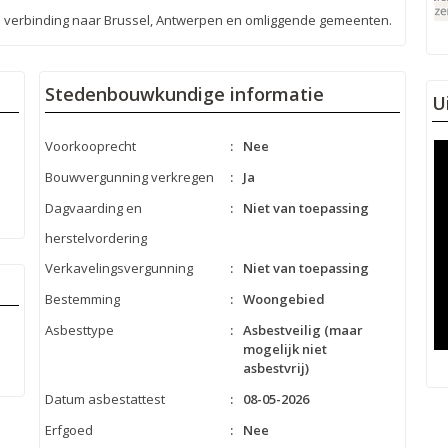
e verbinding naar Brussel, Antwerpen en omliggende gemeenten.
Stedenbouwkundige informatie
U
Voorkooprecht
:
Nee
Bouwvergunning verkregen
:
Ja
Dagvaarding en
:
Niet van toepassing
herstelvordering
Verkavelingsvergunning
:
Niet van toepassing
Bestemming
:
Woongebied
Asbesttype
:
Asbestveilig (maar
mogelijk niet
asbestvrij)
Datum asbestattest
:
08-05-2026
Erfgoed
:
Nee