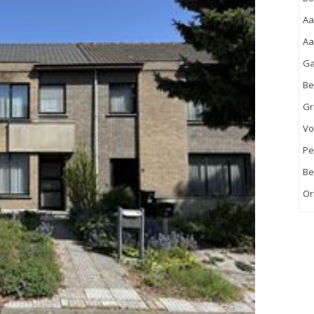
Aa
Aa
Ga
Be
Gr
Vo
Pe
Be
Or