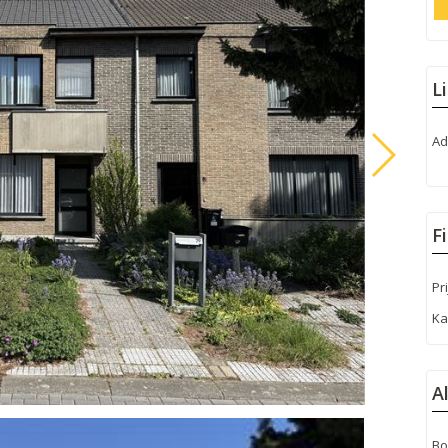
L
Ad
F
Pri
Ka
A
Bo