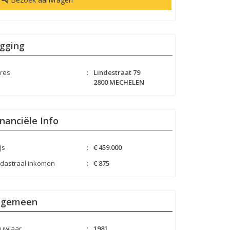
igging
res
:
Lindestraat 79
2800 MECHELEN
inanciële Info
js
:
€ 459.000
dastraal inkomen
:
€ 875
lgemeen
uwjaar
:
1981