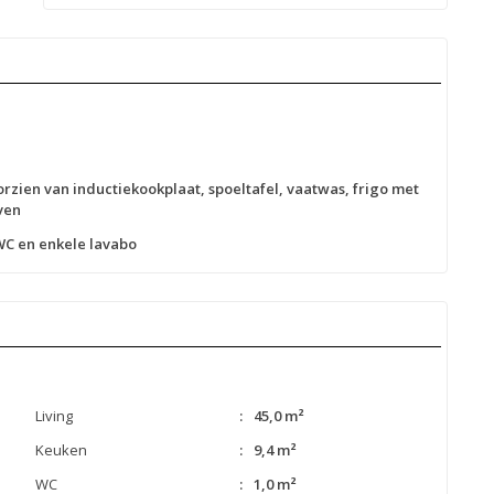
rzien van inductiekookplaat, spoeltafel, vaatwas, frigo met
ven
C en enkele lavabo
Living
:
45,0 m²
Keuken
:
9,4 m²
WC
:
1,0 m²