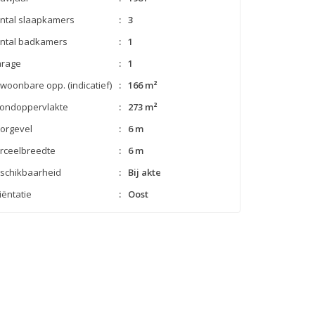
ntal slaapkamers
:
3
ntal badkamers
:
1
rage
:
1
woonbare opp. (indicatief)
:
166 m²
ondoppervlakte
:
273 m²
orgevel
:
6 m
rceelbreedte
:
6 m
schikbaarheid
:
Bij akte
iëntatie
:
Oost