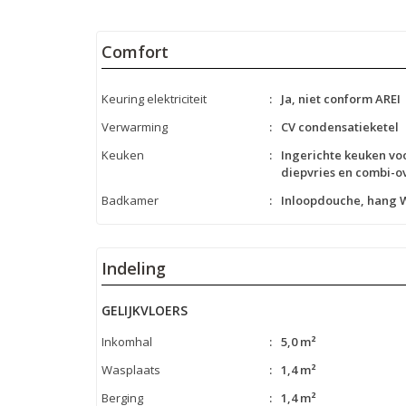
Comfort
Keuring elektriciteit
:
Ja, niet conform AREI
Verwarming
:
CV condensatieketel
Keuken
:
Ingerichte keuken voo
diepvries en combi-o
Badkamer
:
Inloopdouche, hang W
Indeling
GELIJKVLOERS
Inkomhal
:
5,0 m²
Wasplaats
:
1,4 m²
Berging
:
1,4 m²