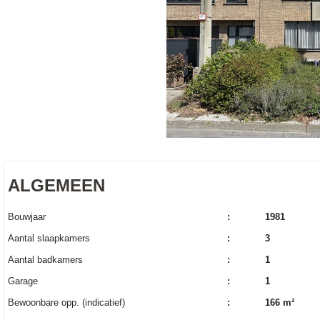
ALGEMEEN
Bouwjaar
:
1981
Aantal slaapkamers
:
3
Aantal badkamers
:
1
Garage
:
1
Bewoonbare opp. (indicatief)
:
166 m²