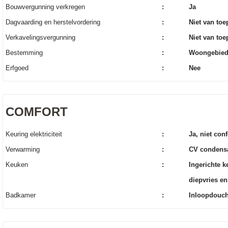
Bouwvergunning verkregen
:
Ja
Dagvaarding en herstelvordering
:
Niet van to
Verkavelingsvergunning
:
Niet van to
Bestemming
:
Woongebie
Erfgoed
:
Nee
COMFORT
Keuring elektriciteit
:
Ja, niet co
Verwarming
:
CV condensa
Keuken
:
Ingerichte k
diepvries e
Badkamer
:
Inloopdouch