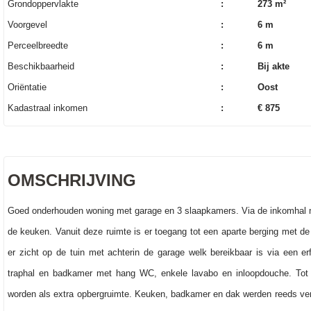
Grondoppervlakte
:
273 m²
Voorgevel
:
6 m
Perceelbreedte
:
6 m
Beschikbaarheid
:
Bij akte
Oriëntatie
:
Oost
Kadastraal inkomen
:
€ 875
OMSCHRIJVING
Goed onderhouden woning met garage en 3 slaapkamers. Via de inkomhal met
de keuken. Vanuit deze ruimte is er toegang tot een aparte berging met de
er zicht op de tuin met achterin de garage welk bereikbaar is via een e
traphal en badkamer met hang WC, enkele lavabo en inloopdouche. Tot s
worden als extra opbergruimte. Keuken, badkamer en dak werden reeds ve