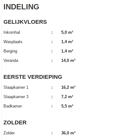
INDELING
GELIJKVLOERS
Inkomhal
:
5,0 m²
Wasplaats
:
1,4 m²
Berging
:
1,4 m²
Veranda
:
14,0 m²
EERSTE VERDIEPING
Slaapkamer 1
:
16,2 m²
Slaapkamer 3
:
7,2 m²
Badkamer
:
5,5 m²
ZOLDER
Zolder
:
36,0 m²