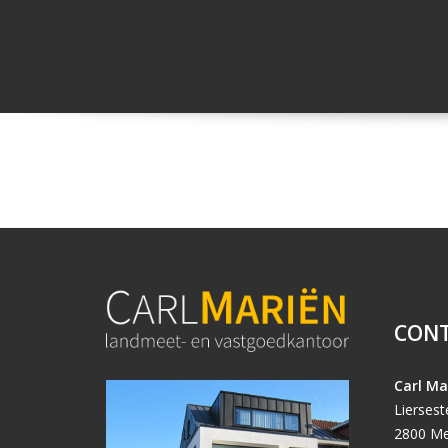
CON
Carl Ma
Lierses
2800 Me