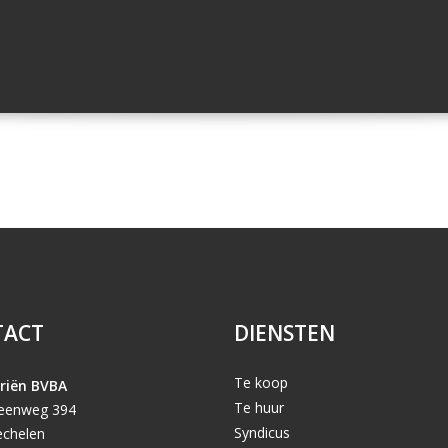
TACT
DIENSTEN
Te koop
riën BVBA
Te huur
teenweg 394
Syndicus
chelen