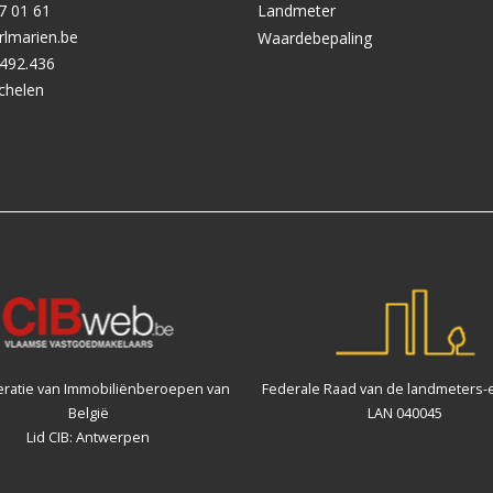
7 01 61
Landmeter
rlmarien.be
Waardebepaling
492.436
chelen
ratie van Immobiliënberoepen van
Federale Raad van de landmeters-
België
LAN 040045
Lid CIB: Antwerpen