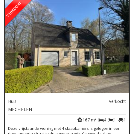
Huis
Verkocht
MECHELEN
167 m²
4
1
1
Deze vrijstaande woning met 4 slaapkamers is gelegen in een
doodlopende straat in de gegeerde wijk Kauwendaal, op