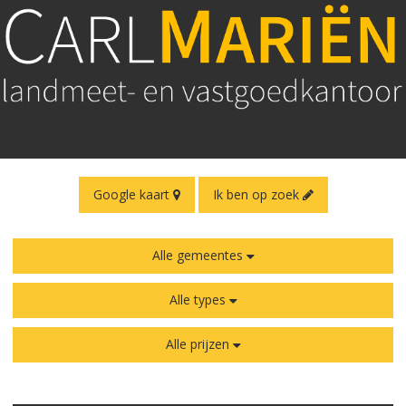
Google kaart
Ik ben op zoek
Alle gemeentes
Alle types
Alle prijzen