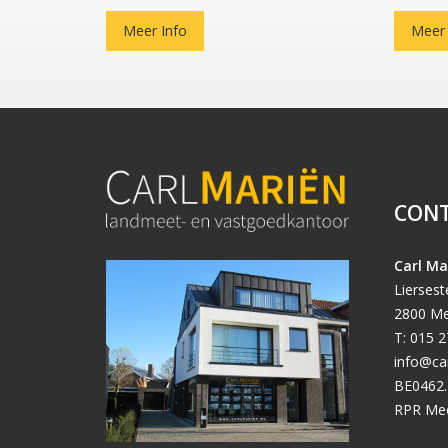
Meer Info
Meer 
CON
Carl Ma
Lierses
2800 Me
T: 015 2
info@ca
BE0462.
RPR Me