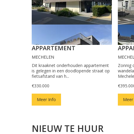
APPARTEMENT
APPA
MECHELEN
MECHE
Dit kraaknet onderhouden appartement
Zonnig 
is gelegen in een doodlopende straat op
wandela
fietsafstand van h...
Mechele
€330.000
€395.00
Meer Info
Meer 
NIEUW TE HUUR