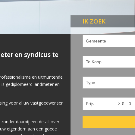
IK ZOEK
eter en syndicus te
professionalisme en uitmuntende
n is gediplomeerd landmeter en
ssing voor al uw vastgoedwensen
Prijs
> €
zonder daarbij een detail over
an uw eigendom aan een goede