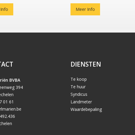
Info
Meer Info
TACT
DIENSTEN
Te koop
riën BVBA
Te huur
teenweg 394
Syndicus
chelen
7 01 61
Landmeter
rlmarien.be
Waardebepaling
492.436
chelen