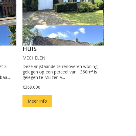
HUIS
MECHELEN
et 3
Deze vrijstaande te renoveren woning
gelegen op een perceel van 1360m² is
aa...
gelegen te Muizen V...
€369.000
Meer Info