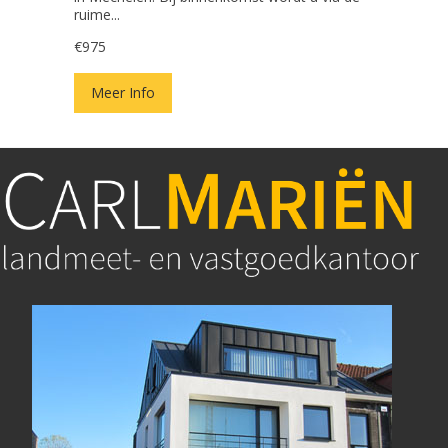
ruime...
€975
Meer Info