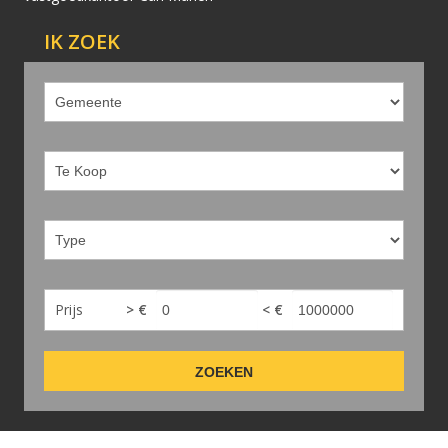
IK ZOEK
Prijs
> €
< €