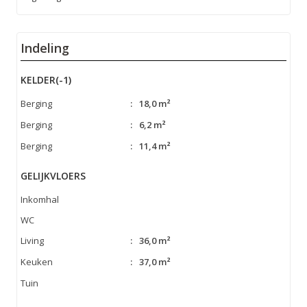
Indeling
KELDER(-1)
Berging
:
18,0 m²
Berging
:
6,2 m²
Berging
:
11,4 m²
GELIJKVLOERS
Inkomhal
WC
Living
:
36,0 m²
Keuken
:
37,0 m²
Tuin