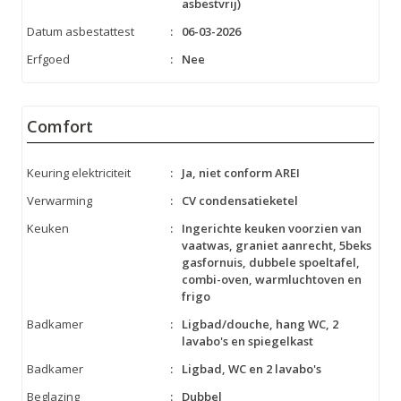
asbestvrij)
Datum asbestattest
:
06-03-2026
Erfgoed
:
Nee
Comfort
Keuring elektriciteit
:
Ja, niet conform AREI
Verwarming
:
CV condensatieketel
Keuken
:
Ingerichte keuken voorzien van
vaatwas, graniet aanrecht, 5beks
gasfornuis, dubbele spoeltafel,
combi-oven, warmluchtoven en
frigo
Badkamer
:
Ligbad/douche, hang WC, 2
lavabo's en spiegelkast
Badkamer
:
Ligbad, WC en 2 lavabo's
Beglazing
:
Dubbel