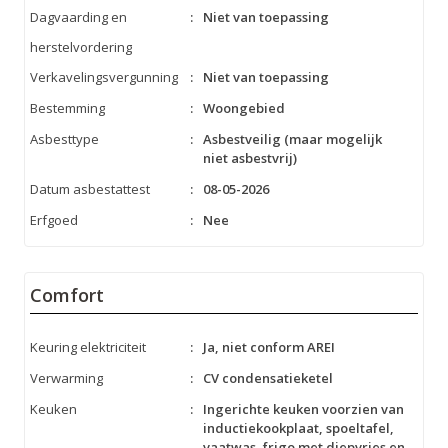
Dagvaarding en
:
Niet van toepassing
herstelvordering
Verkavelingsvergunning
:
Niet van toepassing
Bestemming
:
Woongebied
Asbesttype
:
Asbestveilig (maar mogelijk
niet asbestvrij)
Datum asbestattest
:
08-05-2026
Erfgoed
:
Nee
Comfort
Keuring elektriciteit
:
Ja, niet conform AREI
Verwarming
:
CV condensatieketel
Keuken
:
Ingerichte keuken voorzien van
inductiekookplaat, spoeltafel,
vaatwas, frigo met diepvries en