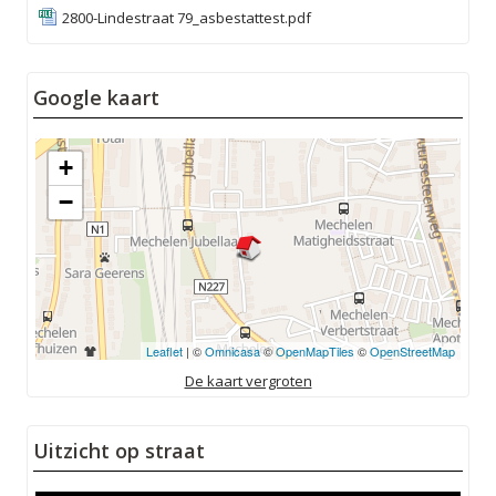
2800-Lindestraat 79_asbestattest.pdf
Google kaart
+
−
Leaflet
| ©
Omnicasa
©
OpenMapTiles
©
OpenStreetMap
De kaart vergroten
Uitzicht op straat