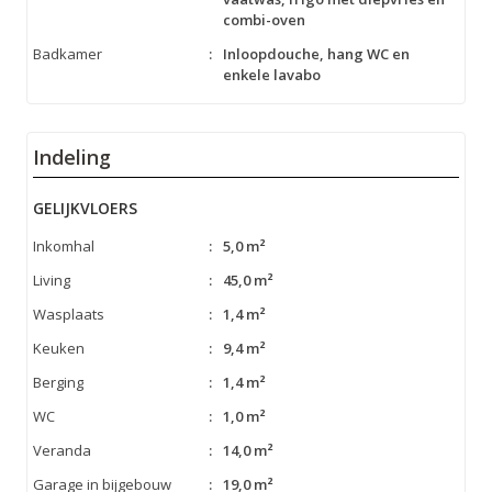
combi-oven
Badkamer
:
Inloopdouche, hang WC en
enkele lavabo
Indeling
GELIJKVLOERS
Inkomhal
:
5,0 m²
Living
:
45,0 m²
Wasplaats
:
1,4 m²
Keuken
:
9,4 m²
Berging
:
1,4 m²
WC
:
1,0 m²
Veranda
:
14,0 m²
Garage in bijgebouw
:
19,0 m²