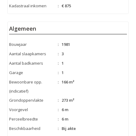
Kadastraal inkomen
:
€ 875
Algemeen
Bouwjaar
:
1981
Aantal slaapkamers
:
3
Aantal badkamers
:
1
Garage
:
1
Bewoonbare opp.
:
166 m²
(indicatief)
Grondoppervlakte
:
273 m²
Voorgevel
:
6 m
Perceelbreedte
:
6 m
Beschikbaarheid
:
Bij akte