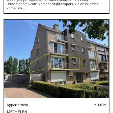
Brusselpoort, Grote Markt en Vrijbroekpark. Via de inkomhal
komen we...
Appartement
€ 1.075
MECHELEN