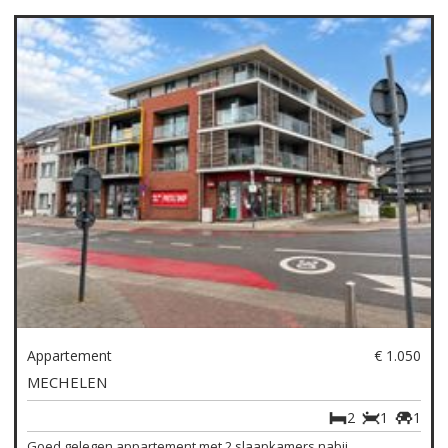
Appartement
€ 1.050
MECHELEN
2
1
1
Goed gelegen appartement met 2 slaapkamers nabij