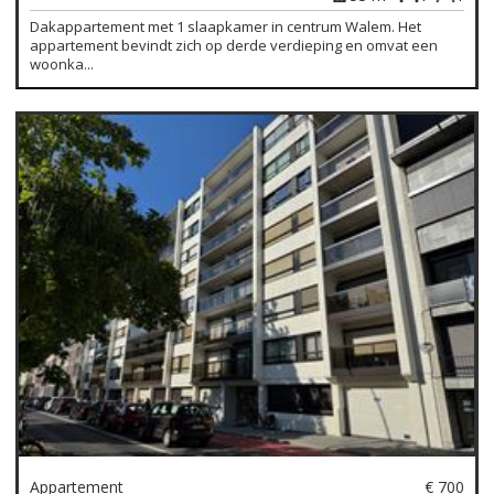
Dakappartement met 1 slaapkamer in centrum Walem. Het
appartement bevindt zich op derde verdieping en omvat een
woonka...
Appartement
€ 700