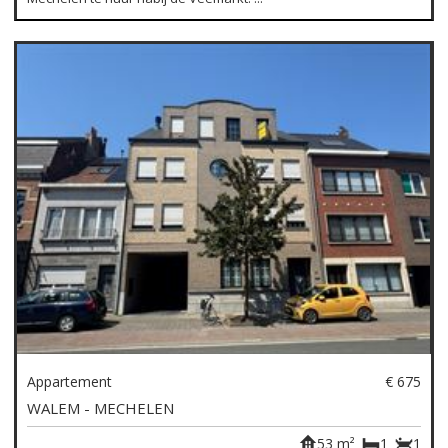
Appartement
€ 675
WALEM - MECHELEN
53 m²
1
1