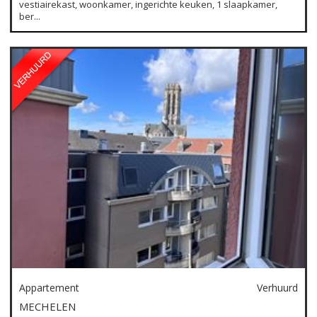
vestiairekast, woonkamer, ingerichte keuken, 1 slaapkamer,
ber...
Appartement
Verhuurd
MECHELEN