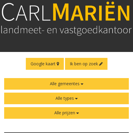
Google kaart
Ik ben op zoek
Alle gemeentes
Alle types
Alle prijzen