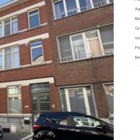
Aa
Be
Gr
Vo
Pe
Be