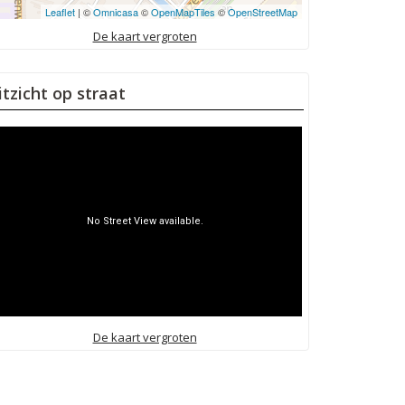
Leaflet
| ©
Omnicasa
©
OpenMapTiles
©
OpenStreetMap
De kaart vergroten
itzicht op straat
De kaart vergroten