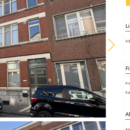
L
Ad
F
Pri
Ka
A
Aa