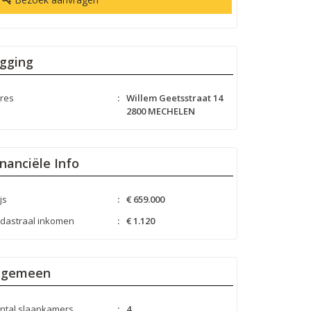
igging
res
:
Willem Geetsstraat 14
2800 MECHELEN
inanciële Info
js
:
€ 659.000
dastraal inkomen
:
€ 1.120
lgemeen
ntal slaapkamers
:
4