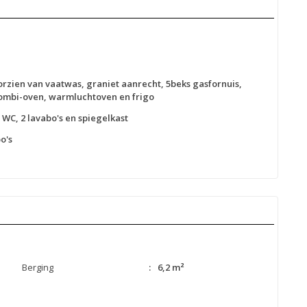
rzien van vaatwas, graniet aanrecht, 5beks gasfornuis,
combi-oven, warmluchtoven en frigo
WC, 2 lavabo's en spiegelkast
o's
Berging
:
6,2 m²