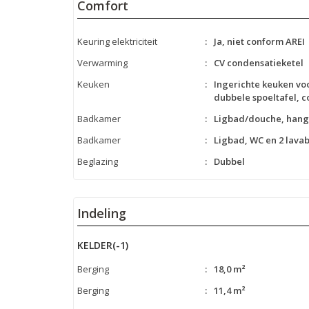
Comfort
Keuring elektriciteit
:
Ja, niet conform AREI
Verwarming
:
CV condensatieketel
Keuken
:
Ingerichte keuken voo
dubbele spoeltafel, 
Badkamer
:
Ligbad/douche, hang 
Badkamer
:
Ligbad, WC en 2 lavab
Beglazing
:
Dubbel
Indeling
KELDER(-1)
Berging
:
18,0 m²
Berging
:
11,4 m²