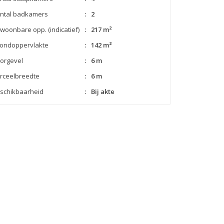
ntal badkamers
:
2
woonbare opp. (indicatief)
:
217 m²
ondoppervlakte
:
142 m²
orgevel
:
6 m
rceelbreedte
:
6 m
schikbaarheid
:
Bij akte