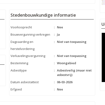
Stedenbouwkundige informatie
U
Voorkooprecht
:
Nee
Bouwvergunning verkregen
:
Ja
Dagvaarding en
:
Niet van toepassing
herstelvordering
Verkavelingsvergunning
:
Niet van toepassing
Bestemming
:
Woongebied
Asbesttype
:
Asbestveilig (maar niet
asbestvrij)
Datum asbestattest
:
06-03-2026
Erfgoed
:
Nee