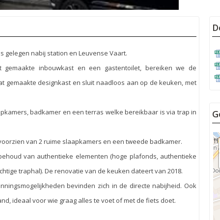
D
s gelegen nabij station en Leuvense Vaart.
t gemaakte inbouwkast en een gastentoilet, bereiken we de
 gemaakte designkast en sluit naadloos aan op de keuken, met
apkamers, badkamer en een terras welke bereikbaar is via trap in
G
s voorzien van 2 ruime slaapkamers en een tweede badkamer.
behoud van authentieke elementen (hoge plafonds, authentieke
tige traphal). De renovatie van de keuken dateert van 2018.
nningsmogelijkheden bevinden zich in de directe nabijheid. Ook
d, ideaal voor wie graag alles te voet of met de fiets doet.