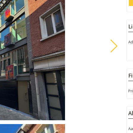
L
Ad
F
Pri
A
Aa