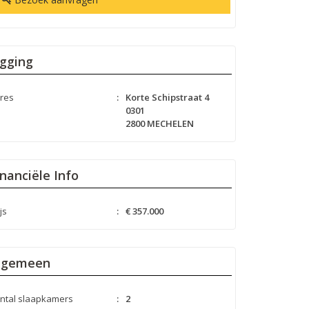
igging
res
:
Korte Schipstraat 4
0301
2800 MECHELEN
inanciële Info
js
:
€ 357.000
lgemeen
ntal slaapkamers
:
2