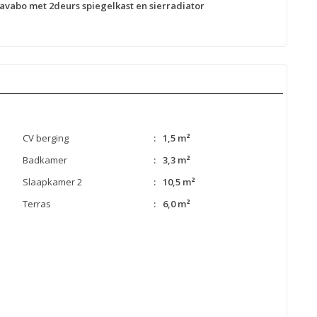
avabo met 2deurs spiegelkast en sierradiator
CV berging
:
1,5 m²
Badkamer
:
3,3 m²
Slaapkamer 2
:
10,5 m²
Terras
:
6,0 m²