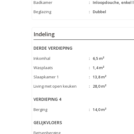
Badkamer
:
Inloopdouche, enkel l
Beglazing
:
Dubbel
Indeling
DERDE VERDIEPING
Inkomhal
:
6,5 m²
Wasplaats
:
1,4 m²
Slaapkamer 1
:
13,8 m²
Living met open keuken
:
28,0 m²
VERDIEPING 4
Berging
:
14,0 m²
GELIJKVLOERS
Fietsenberging