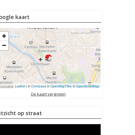
oogle kaart
+
−
Leaflet
| ©
Omnicasa
©
OpenMapTiles
©
OpenStreetMap
De kaart vergroten
itzicht op straat